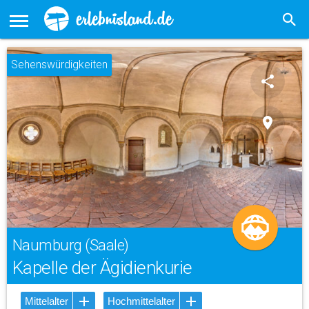
Sehenswürdigkeiten
share
place
Naumburg (Saale)
Kapelle der Ägidienkurie
Mittelalter
Hochmittelalter