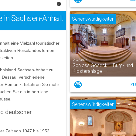
e in Sachsen-Anhalt
Sehenswürdigkeiten
alt eine Vielzahl touristischer
traktiven Reiselandes lernen
hkeiten.
Goseck
Schloss Goseck – Burg- und
ebnisland Sachsen-Anhalt zu
Klosteranlage
s Dessau, verschiedene
er Romanik. Erfahren Sie mehr
ZU
chen Sie ein in herrliche
nüsse.
Sehenswürdigkeiten
nd deutscher
der Zeit von 1947 bis 1952