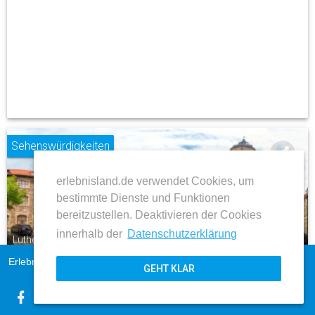
Sehenswürdigkeiten
share
erlebnisland.de verwendet Cookies, um
place
bestimmte Dienste und Funktionen
bereitzustellen. Deaktivieren der Cookies
innerhalb der
Datenschutzerklärung
Lutherstadt Eisleben
Altes Gymnasium und St. Andreaskirche am
Erlebnisland Sachsen-Anhalt
Impressum
Andreaskirchplatz
GEHT KLAR
AGB
Datenschutz
ZUM BEITRAG