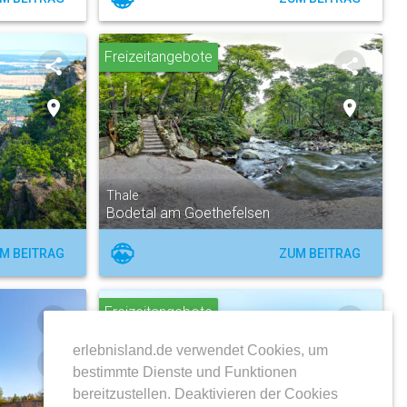
Freizeitangebote
share
share
place
place
Thale
Bodetal am Goethefelsen
M BEITRAG
ZUM BEITRAG
Freizeitangebote
share
share
erlebnisland.de verwendet Cookies, um
place
place
bestimmte Dienste und Funktionen
bereitzustellen. Deaktivieren der Cookies