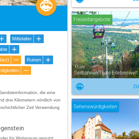
Freizeitangebote
Mittelalter
nkte
Harz)
Ruinen
Thale
digkeiten
Seilbahnen Thale Erlebniswelt
ZU
Sandsteinformation, die eine
nd drei Kilometern nördlich von
Sehenswürdigkeiten
eschichtlicher Zeit Verwendung
egenstein
e oder für Wohnraum genutzt