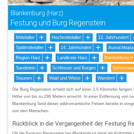
Blankenburg (Harz)
Festung und Burg Regenstein
Mittelalter
Hochmittelalter
12. Jahrhundert
Spätmittelalter
14. Jahrhundert
Aussichtspu
Region Harz
Landkreis Harz
Blankenburg (
Sandstein
Schlösser und Burgen
Sehenswür
Staunen
Wald und Wiese
Wandern
Die Burg Regenstein erhebt sich auf einer 2,5 Kilometer langen 
Höhe von bis zu 295 Metern erreicht. In einer Entfernung von ru
Blankenburg fand dieser wildromantische Felsen bereits in vorg
von den Menschen.
Rückblick in die Vergangenheit der Festung R
Ob die Festung Regenstein bei Blankenburg einst als Kultstätt