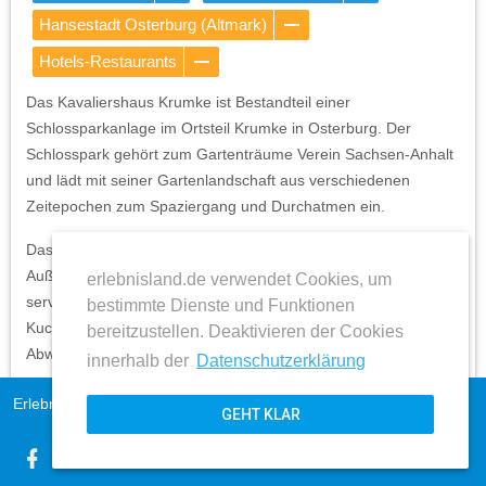
Hansestadt Osterburg (Altmark)
Hotels-Restaurants
Das Kavaliershaus Krumke ist Bestandteil einer
Schlossparkanlage im Ortsteil Krumke in Osterburg. Der
Schlosspark gehört zum Gartenträume Verein Sachsen-Anhalt
und lädt mit seiner Gartenlandschaft aus verschiedenen
Zeitepochen zum Spaziergang und Durchatmen ein.
Das Kavaliershaus verfügt über einen Innen- und einen
Außenbereich mit Blick auf das Krumker Schloss. Täglich
erlebnisland.de verwendet Cookies, um
serviert die Inhaberin frische, mit Liebe selbstgemachte
bestimmte Dienste und Funktionen
Kuchen und Torten. Das Krumker Kavaliershaus setzt auf
bereitzustellen. Deaktivieren der Cookies
Abwechslung und lockt mit saisonalen Produkten und
innerhalb der
Datenschutzerklärung
ausgewählte Zutaten. Serviert wird der Kuchen mit frisch
Erlebnisland Sachsen-Anhalt
Impressum
gemahlenen Kaffee, gebrüht in einer italienischen Siebträger-
GEHT KLAR
AGB
Maschine.
expand_more
Datenschutz
Alternativ werden Säfte von einer regionalen Mosterei, Biere