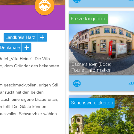
Freizeitangebote
Landkreis Harz
 Denkmale
tel „Villa Heine“. Die Villa
Oschersleben (Bode)
ine, dem Gründer des bekannten
Tourist-Information
ZU
m geschmackvollen, urigen Stil
Bar rückt mit den beiden
 auch eine eigene Brauerei an,
Sehenswürdigkeiten
stellt. Die Gäste können
mackvollen Schwarzbier wählen.