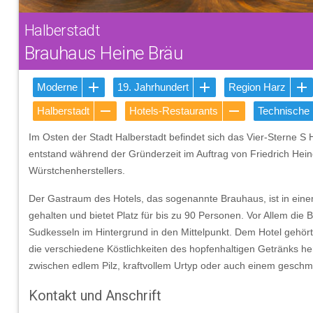
Halberstadt
Brauhaus Heine Bräu
Moderne
19. Jahrhundert
Region Harz
Halberstadt
Hotels-Restaurants
Technische
Im Osten der Stadt Halberstadt befindet sich das Vier-Sterne S Ho
entstand während der Gründerzeit im Auftrag von Friedrich He
Würstchenherstellers.
Der Gastraum des Hotels, das sogenannte Brauhaus, ist in eine
gehalten und bietet Platz für bis zu 90 Personen. Vor Allem die 
Sudkesseln im Hintergrund in den Mittelpunkt. Dem Hotel gehört
die verschiedene Köstlichkeiten des hopfenhaltigen Getränks her
zwischen edlem Pilz, kraftvollem Urtyp oder auch einem gesch
Kontakt und Anschrift