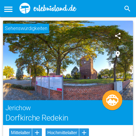
Sehenswürdigkeiten
share
place
Jerichow
Dorfkirche Redekin
Mittelalter
Hochmittelalter