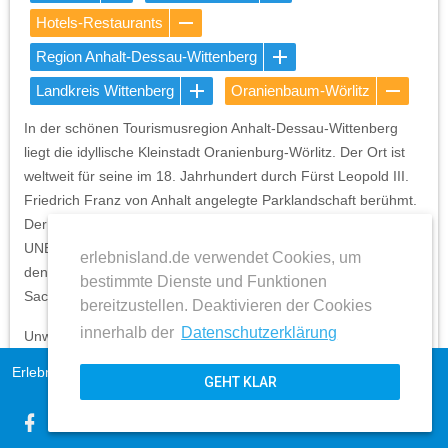
Hotels-Restaurants
Region Anhalt-Dessau-Wittenberg
Landkreis Wittenberg
Oranienbaum-Wörlitz
In der schönen Tourismusregion Anhalt-Dessau-Wittenberg
liegt die idyllische Kleinstadt Oranienburg-Wörlitz. Der Ort ist
weltweit für seine im 18. Jahrhundert durch Fürst Leopold III.
Friedrich Franz von Anhalt angelegte Parklandschaft berühmt.
Der Wörlitzer Park wurde im Jahr 2000 auf der Liste des
UNESCO-Weltkulturerbes aufgenommen und gehört heute zu
erlebnisland.de verwendet Cookies, um
den bekanntesten Sehenswürdigkeiten des Bundeslandes
bestimmte Dienste und Funktionen
Sachsen-Anhalt.
bereitzustellen. Deaktivieren der Cookies
innerhalb der
Datenschutzerklärung
Unweit des Wörlitzer Parks befindet sich das Familiengeführte
Hotel „Zum Stein“. Seit seiner Eröffnung im Jahr 1914 bietet es
Erlebnisland Sachsen-Anhalt
Impressum
GEHT KLAR
seinen Gästen höchsten Komfort und Wohlfühlmomente.
AGB
Ewald Pirl, ehemaliger Oberkellner im berühmten Hotel Adlon
expand_more
Datenschutz
in Berlin, erwarb 1914 das Hotel und erweiterte es in den