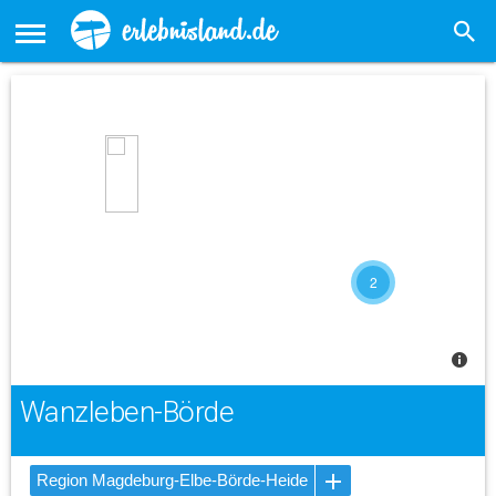
2
Wanzleben-Börde
Region Magdeburg-Elbe-Börde-Heide