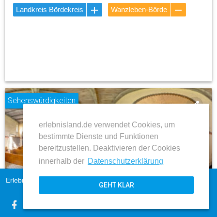
Landkreis Bördekreis
Wanzleben-Börde
Sehenswürdigkeiten
share
erlebnisland.de verwendet Cookies, um
place
bestimmte Dienste und Funktionen
bereitzustellen. Deaktivieren der Cookies
innerhalb der
Datenschutzerklärung
Wanzleben-Börde
Erlebnisland Sachsen-Anhalt
Impressum
Kirche St. Peter und Paul
GEHT KLAR
AGB
Datenschutz
ZUM BEITRAG