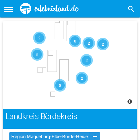
2
8
2
2
5
2
2
8
Landkreis Bördekreis
Region Magdeburg-Elbe-Börde-Heide