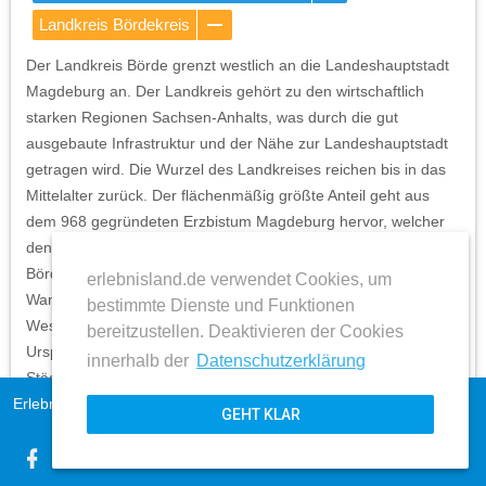
Landkreis Bördekreis
Der Landkreis Börde grenzt westlich an die Landeshauptstadt
Magdeburg an. Der Landkreis gehört zu den wirtschaftlich
starken Regionen Sachsen-Anhalts, was durch die gut
ausgebaute Infrastruktur und der Nähe zur Landeshauptstadt
getragen wird. Die Wurzel des Landkreises reichen bis in das
Mittelalter zurück. Der flächenmäßig größte Anteil geht aus
dem 968 gegründeten Erzbistum Magdeburg hervor, welcher
den östlichen und nördlichen Teil des heutigen Landkreises
Börde abdeckte. Zum Erzbistum gehörten auch die Städte
erlebnisland.de verwendet Cookies, um
Wanzleben, Wolmirstedt, Haldensleben, sowie Oebisfelde im
bestimmte Dienste und Funktionen
Westen. Der südliche Teil des Landkreises besitzt seinen
bereitzustellen. Deaktivieren der Cookies
Ursprung im Bistum Halberstadt, unter anderem mit den
innerhalb der
Datenschutzerklärung
Städten Gröningen, Oschersleben und Weferlingen. Der
Erlebnisland Sachsen-Anhalt
Landkreis Börde bietet Touristen eine Vielzahl an
Impressum
GEHT KLAR
Freizeitmöglichkeiten und Sehenswürdigkeiten. So findet
AGB
expand_more
beispielsweise jährlich das Rennen der DTM im Motorpark
Datenschutz
Oschersleben statt, das tausende von Besuchern an die