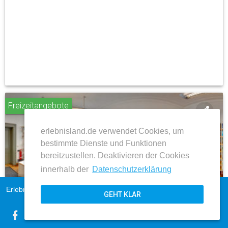
Freizeitangebote
share
erlebnisland.de verwendet Cookies, um
place
bestimmte Dienste und Funktionen
bereitzustellen. Deaktivieren der Cookies
innerhalb der
Datenschutzerklärung
Wernigerode
Erlebnisland Sachsen-Anhalt
Impressum
Stadtbibliothek
GEHT KLAR
AGB
Datenschutz
ZUM BEITRAG