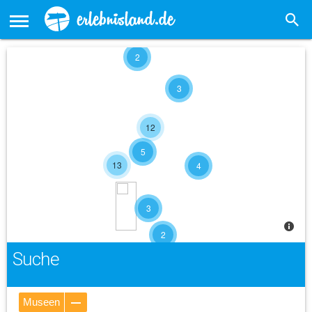
2
3
12
5
13
4
3
2
Suche
Museen