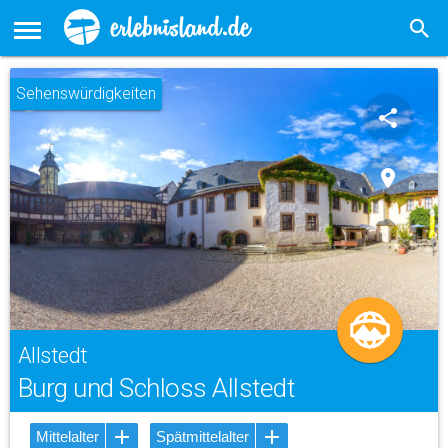
Sehenswürdigkeiten
share
place
Allstedt
Burg und Schloss Allstedt
Mittelalter
Spätmittelalter