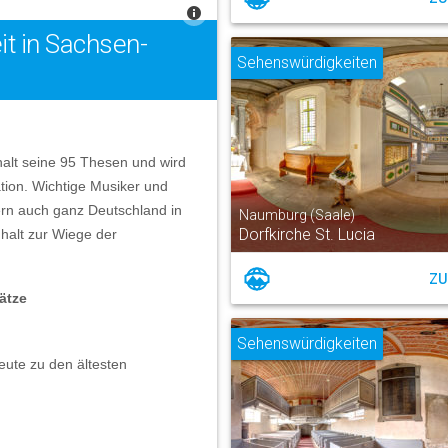
it in Sachsen-
Sehenswürdigkeiten
halt seine 95 Thesen und wird
tion. Wichtige Musiker und
ern auch ganz Deutschland in
Naumburg (Saale)
Dorfkirche St. Lucia
nhalt zur Wiege der
ZU
ätze
Sehenswürdigkeiten
eute zu den ältesten