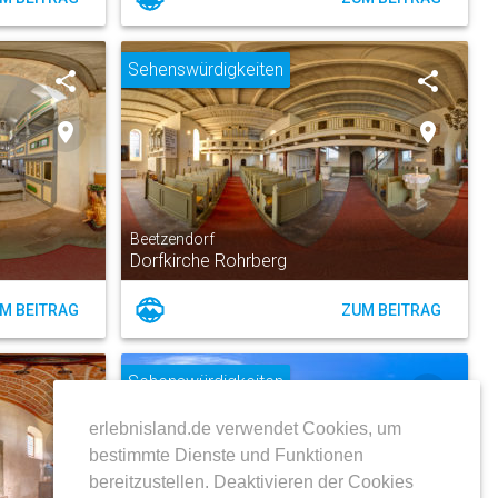
Sehenswürdigkeiten
share
share
place
place
Beetzendorf
Dorfkirche Rohrberg
M BEITRAG
ZUM BEITRAG
Sehenswürdigkeiten
share
share
erlebnisland.de verwendet Cookies, um
place
place
bestimmte Dienste und Funktionen
bereitzustellen. Deaktivieren der Cookies