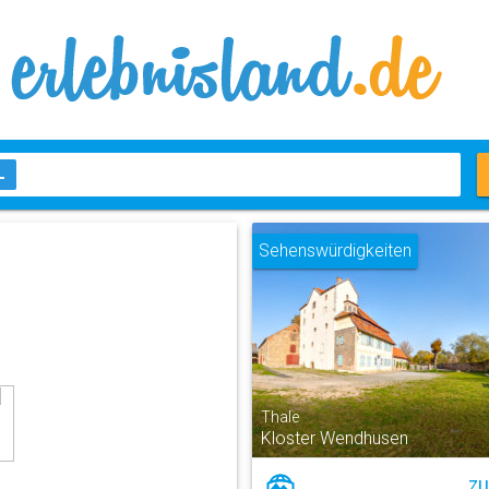
Sehenswürdigkeiten
Thale
Kloster Wendhusen
ZU