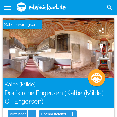
Sehenswürdigkeiten
share
place
Kalbe (Milde)
Dorfkirche Engersen (Kalbe (Milde)
OT Engersen)
Mittelalter
Hochmittelalter