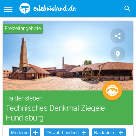
Freizeitangebote
share
place
Haldensleben
Technisches Denkmal Ziegelei
Hundisburg
Moderne
19. Jahrhundert
Backstein