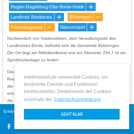
Region Magdeburg-Elbe-Börde-Heide
Landkreis Bördekreis
Bülstringen
Freizeitangebote
Wassersport
Nordwestlich von Haldensleben, dem Verwaltungssitz des
Landkreises Börde, befindet sich die Gemeinde Bülstringen.
Der Ort liegt am Mittellandkanal und am Kilometer 294,7 ist ein
Sportbootanleger zu finden.
Dieser Anleger gehört zum Netzwerk Blaues Band und bietet
erlebnisland.de verwendet Cookies, um
Reisenden, die den Mittellandkanal mit einem Boot erkunden
bestimmte Dienste und Funktionen
die Möglichkeit eine Pause einzulegen und den Ort zu
bereitzustellen. Deaktivieren der Cookies
erkunden. Beim Aufenthalt auf festem Boden kann man dort
innerhalb der
Datenschutzerklärung
die Kirche mit ihrer barocken Ausstattung und das an die Toten
des Todesmarsches aus dem KZ Dora-Mittelbau erinnernde
Erlebnisland Sachsen-Anhalt
Impressum
GEHT KLAR
Denkmal besichtigen.
AGB
expand_more
Datenschutz
Kontakt und Anschrift