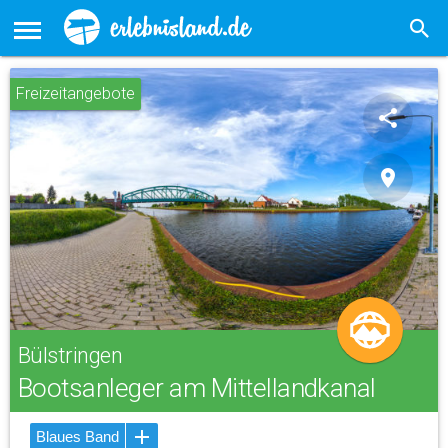
Freizeitangebote
share
place
Bülstringen
Bootsanleger am Mittellandkanal
Blaues Band