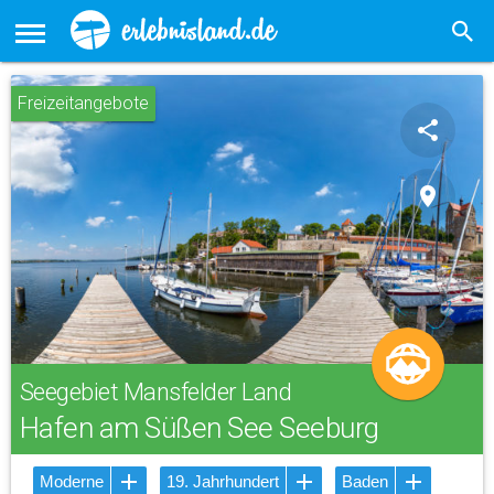
Freizeitangebote
share
place
Seegebiet Mansfelder Land
Hafen am Süßen See Seeburg
Moderne
19. Jahrhundert
Baden