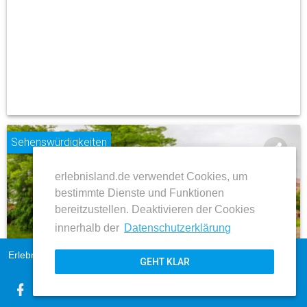
Sehenswürdigkeiten
share
erlebnisland.de verwendet Cookies, um
place
bestimmte Dienste und Funktionen
bereitzustellen. Deaktivieren der Cookies
innerhalb der
Datenschutzerklärung
Seehausen (Altmark)
Erlebnisland Sachsen-Anhalt
Impressum
Stadtkirche St. Petri
GEHT KLAR
AGB
Datenschutz
ZUM BEITRAG