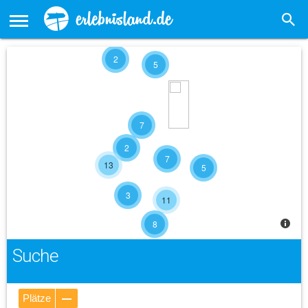
2
5
7
2
7
13
5
3
11
8
Suche
Plätze