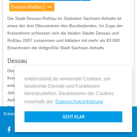
Dessau-Roßlau
Die Stadt Dessau-Roßlau im Südosten Sachsen-Anhalts ist
eines der drei Oberzentren des Bundeslandes. Im Zuge der
Kreisreform schlossen sich die beiden Städte Dessau und
Roßlau 2007 zusammen und bildeten mit mehr als 83.000
Einwohnern die drittgrößte Stadt Sachsen-Anhalts.
Dessau
Der Ort Dessau wurde 1213 erstmals als Handelsplatz an der
Kreuzung von Handelsstraßen urkundlich erwähnt und
erlebnisland.de verwendet Cookies, um
entwickelte sich schnell zu einer Ackerbürgerstadt. Ab dem
bestimmte Dienste und Funktionen
Jahr 1470 war Dessau die Residenzstadt der Fürsten von
bereitzustellen. Deaktivieren der Cookies
Anhalt-Dessau. Zur Aufwertung ihrer Residenz ließen die
innerhalb der
Datenschutzerklärung
Fürsten die Burg zu einem Schloss umbauen und die
Erlebnisland Sachsen-Anhalt
Impressum
Marienkirche ausbauen. Aufgrund der geringen
GEHT KLAR
AGB
Selbstverwaltung ist die Geschichte der Stadt eng mit der des
expand_more
Datenschutz
Fürstentums von Anhalt-Dessau verknüpft.