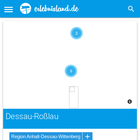
2
9
Dessau-Roßlau
Region Anhalt-Dessau-Wittenberg