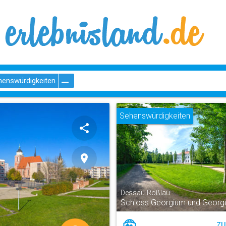
henswürdigkeiten
Sehenswürdigkeiten
share
place
Dessau-Roßlau
Schloss Georgium und Georg
ZU