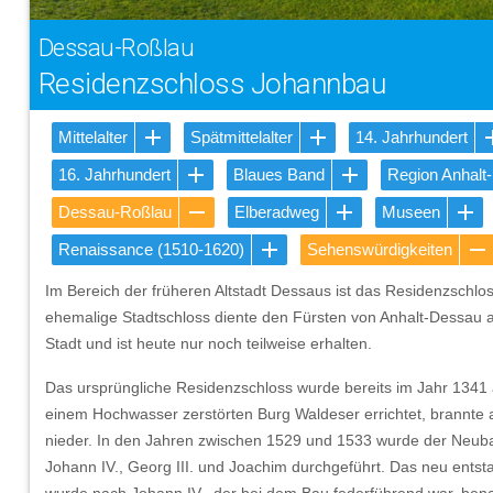
Dessau-Roßlau
Residenzschloss Johannbau
Mittelalter
Spätmittelalter
14. Jahrhundert
16. Jahrhundert
Blaues Band
Region Anhalt
Dessau-Roßlau
Elberadweg
Museen
Renaissance (1510-1620)
Sehenswürdigkeiten
Im Bereich der früheren Altstadt Dessaus ist das Residenzschl
ehemalige Stadtschloss diente den Fürsten von Anhalt-Dessau 
Stadt und ist heute nur noch teilweise erhalten.
Das ursprüngliche Residenzschloss wurde bereits im Jahr 1341 
einem Hochwasser zerstörten Burg Waldeser errichtet, brannte 
nieder. In den Jahren zwischen 1529 und 1533 wurde der Neub
Johann IV., Georg III. und Joachim durchgeführt. Das neu ents