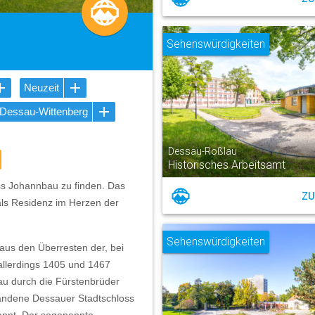
Sehenswürdigkeiten
Neuzeit
-Dessau-Wittenberg
Dessau-Roßlau
Historisches Arbeitsamt
oss Johannbau zu finden. Das
ZU
als Residenz im Herzen der
Sehenswürdigkeiten
aus den Überresten der, bei
allerdings 1405 und 1467
au durch die Fürstenbrüder
tandene Dessauer Stadtschloss