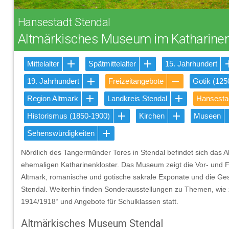
Hansestadt Stendal
Altmärkisches Museum im Katharinen
Mittelalter
Spätmittelalter
15. Jahrhundert
19. Jahrhundert
Freizeitangebote
Gotik (125
Region Altmark
Landkreis Stendal
Hansestad
Historismus (1850-1900)
Kirchen
Museen
Sehenswürdigkeiten
Nördlich des Tangermünder Tores in Stendal befindet sich das
ehemaligen Katharinenkloster. Das Museum zeigt die Vor- und F
Altmark, romanische und gotische sakrale Exponate und die Ge
Stendal. Weiterhin finden Sonderausstellungen zu Themen, wie 
1914/1918“ und Angebote für Schulklassen statt.
Altmärkisches Museum Stendal