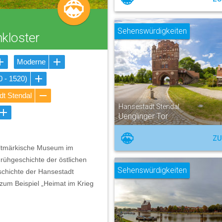
Sehenswürdigkeiten
kloster
Moderne
0 - 1520)
t Stendal
Hansestadt Stendal
Uenglinger Tor
ZU
 Altmärkische Museum im
rühgeschichte der östlichen
Sehenswürdigkeiten
schichte der Hansestadt
zum Beispiel „Heimat im Krieg