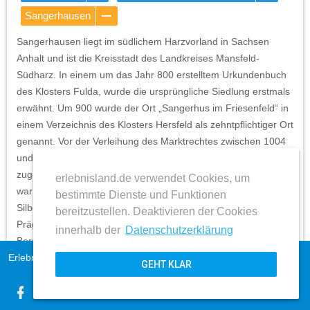
Sangerhausen
Sangerhausen liegt im südlichem Harzvorland in Sachsen
Anhalt und ist die Kreisstadt des Landkreises Mansfeld-
Südharz. In einem um das Jahr 800 erstelltem Urkundenbuch
des Klosters Fulda, wurde die ursprüngliche Siedlung erstmals
erwähnt. Um 900 wurde der Ort „Sangerhus im Friesenfeld“ in
einem Verzeichnis des Klosters Hersfeld als zehntpflichtiger Ort
genannt. Vor der Verleihung des Marktrechtes zwischen 1004
und 1017, wurde 991 das Dorf dem Kloster Memleben
zugesprochen. 1194 folgte das Stadtrecht. Seit dem Mittelalter
erlebnisland.de verwendet Cookies, um
war der prägende Wirtschaftszweig der Stadt der Harzer
bestimmte Dienste und Funktionen
Silber- und Kupfer-Bergbau, welcher bis hin zur eigenen
bereitzustellen. Deaktivieren der Cookies
Prägestätte von Groschengeld für Zahlungsverpflichtungen im
innerhalb der
Datenschutzerklärung
Bergbau führte.
Erlebnisland Sachsen-Anhalt
Impressum
GEHT KLAR
In der Neuzeit ging der Bergbau und dessen wirtschaftliche
AGB
expand_more
Bedeutung allmählich zurück. Mit der Industrialisierung sowie
Datenschutz
der Anbindung an das Eisenbahnnetz, siedelten sich Ende des