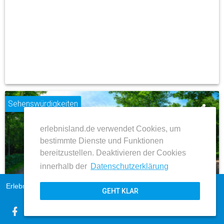
Sehenswürdigkeiten
share
erlebnisland.de verwendet Cookies, um
place
bestimmte Dienste und Funktionen
bereitzustellen. Deaktivieren der Cookies
innerhalb der
Datenschutzerklärung
Dessau-Roßlau
Erlebnisland Sachsen-Anhalt
Impressum
Schloss Georgium und Georgengarten
GEHT KLAR
AGB
Datenschutz
ZUM BEITRAG