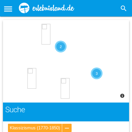
2
3
Suche
Klassizismus (1770-1850)