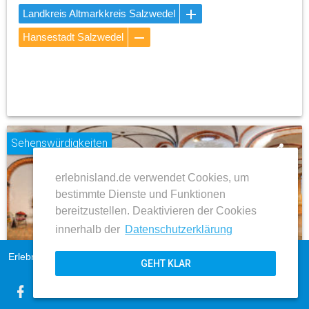
Landkreis Altmarkkreis Salzwedel
Hansestadt Salzwedel
Sehenswürdigkeiten
share
erlebnisland.de verwendet Cookies, um
place
bestimmte Dienste und Funktionen
bereitzustellen. Deaktivieren der Cookies
innerhalb der
Datenschutzerklärung
Hansestadt Salzwedel
Erlebnisland Sachsen-Anhalt
Impressum
Pfarrkirche St. Lorenz
GEHT KLAR
AGB
Datenschutz
ZUM BEITRAG