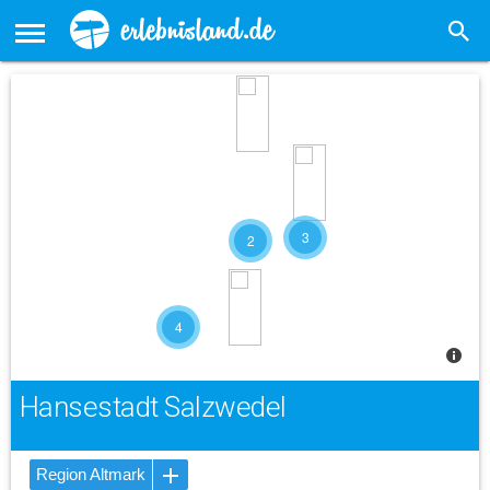
3
2
4
Hansestadt Salzwedel
Region Altmark