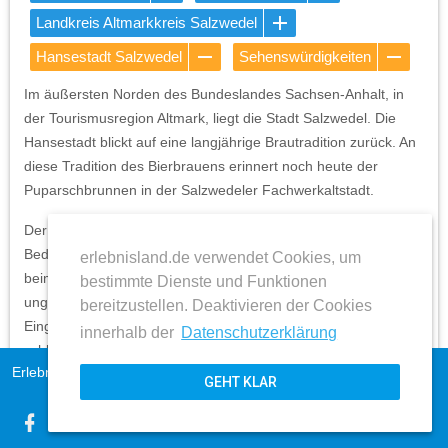
Landkreis Altmarkkreis Salzwedel
Hansestadt Salzwedel
Sehenswürdigkeiten
Im äußersten Norden des Bundeslandes Sachsen-Anhalt, in
der Tourismusregion Altmark, liegt die Stadt Salzwedel. Die
Hansestadt blickt auf eine langjährige Brautradition zurück. An
diese Tradition des Bierbrauens erinnert noch heute der
Puparschbrunnen in der Salzwedeler Fachwerkaltstadt.
Der Puparschbrunnen sollte die Bürger Salzwedels die
Bedeutung der Reinheit des Wassers, der wichtigsten Zutat
erlebnisland.de verwendet Cookies, um
beim Bierbrauen, erinnern, da das Wasser der Jeetze damals
bestimmte Dienste und Funktionen
ungeklärt zum Brauen genutzt. Den kleinen Brunnen am
bereitzustellen. Deaktivieren der Cookies
Eingang zum Burggarten zieren zwei pralle Pobacken in einem
innerhalb der
Datenschutzerklärung
schlichten Fachwerk und dem Spruch „Allen wird
Erlebnisland Sachsen-Anhalt
Impressum
bekanntgemacht, daß keiner in die Jeetze kackt, denn morgen
GEHT KLAR
AGB
wird gebraut“.
expand_more
Datenschutz
Kontakt und Anschrift