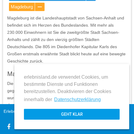
Magdeburg
Magdeburg ist die Landeshauptstadt von Sachsen-Anhalt und
befindet sich im Herzen des Bundeslandes. Mit mehr als
230.000 Einwohnern ist Sie die zweitgrößte Stadt Sachsen-
Anhalts und zählt zu den vierzig größten Städten
Deutschlands. Die 805 im Diedenhofer Kapitular Karls des
Großen erstmals erwähnte Stadt blickt heute auf eine bewegte
Geschichte zurück.
Magdeburg zu Zeiten Heinrich I. und Otto I.
erlebnisland.de verwendet Cookies, um
Die damalige Kaiserpfalz wurde 919 von Heinrich I. der Vogler
bestimmte Dienste und Funktionen
gegen die Magyaren und Slawen befestigt. Im gleichen Zug
bereitzustellen. Deaktivieren der Cookies
wurde die Stadt Ausgangspunkt für den Handel mit den östlich
innerhalb der
Datenschutzerklärung
der Elbe lebenden Völkern. Unter Kaiser Otto I. stieg
Erlebnisland Sachsen-Anhalt
Impressum
Magdeburg zur Hauptstadt des Römischen Reiches Deutscher
GEHT KLAR
AGB
Nation auf. Mit der Hochzeit Otto I. der Große und Edith (aus
expand_more
Datenschutz
bekannt als Editha) erhielt die Braut Magdeburg als
Morgengabe. 967 steigt mit der Ernennung Magdeburgs zum