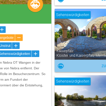
Sehenswürdigkeiten
tangebote
Unstrut
Kaiserpfalz
Sehenswürdigkeiten
Kloster und Kaiserpfalz Mem
von Nebra OT Wangen in der
ZU
be von Nebra entfernt. Der
e Rolle im Besucherzentrum. So
urm am Fundort der
Sehenswürdigkeiten
ormiert über die Entstehung,