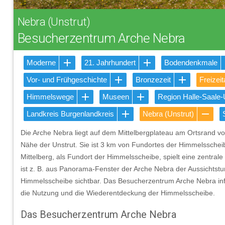
Nebra (Unstrut)
Besucherzentrum Arche Nebra
Moderne
21. Jahrhundert
Bodendenkmale
Vor- und Frühgeschichte
Bronzezeit
Freizei
Himmelswege
Museen
Region Halle-Saale-
Landkreis Burgenlandkreis
Nebra (Unstrut)
Die Arche Nebra liegt auf dem Mittelbergplateau am Ortsrand 
Nähe der Unstrut. Sie ist 3 km von Fundortes der Himmelsschei
Mittelberg, als Fundort der Himmelsscheibe, spielt eine zentral
ist z. B. aus Panorama-Fenster der Arche Nebra der Aussichtst
Himmelsscheibe sichtbar. Das Besucherzentrum Arche Nebra inf
die Nutzung und die Wiederentdeckung der Himmelsscheibe.
Das Besucherzentrum Arche Nebra