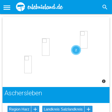
2
Aschersleben
Region Harz
Landkreis Salzlandkreis