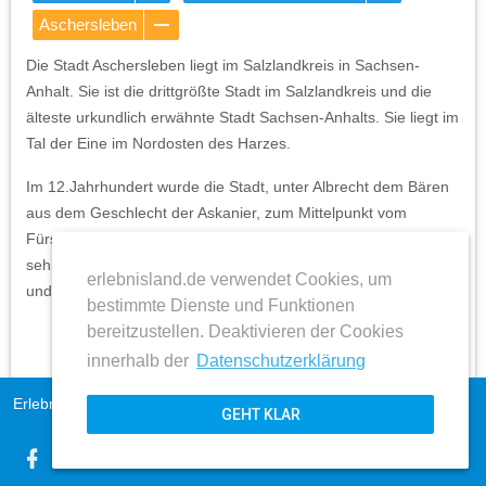
Aschersleben
Die Stadt Aschersleben liegt im Salzlandkreis in Sachsen-
Anhalt. Sie ist die drittgrößte Stadt im Salzlandkreis und die
älteste urkundlich erwähnte Stadt Sachsen-Anhalts. Sie liegt im
Tal der Eine im Nordosten des Harzes.
Im 12.Jahrhundert wurde die Stadt, unter Albrecht dem Bären
aus dem Geschlecht der Askanier, zum Mittelpunkt vom
Fürstentum Anhalt. Aschersleben besitzt unter anderem eine
sehr gut erhaltene Stadtbefestigungsanlage, mehrere Parks
erlebnisland.de verwendet Cookies, um
und Gärten sowie ein Planetarium.
bestimmte Dienste und Funktionen
bereitzustellen. Deaktivieren der Cookies
innerhalb der
Datenschutzerklärung
Erlebnisland Sachsen-Anhalt
Impressum
GEHT KLAR
AGB
expand_more
Datenschutz