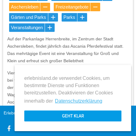
Aschersleben
Freizeitangebote
Gärten und Parks
Parks
Veranstaltungen
Auf der Parkanlage Herrenbreite, im Zentrum der Stadt
Aschersleben, findet jährlich das Ascania Pferdefestival statt.
Das mehrtägige Event ist eine Veranstaltung für Groß und
Klein und erfreut sich großer Beliebtheit
Vier Tage lang können die Besucher von morgens bis abends
erlebnisland.de verwendet Cookies, um
bei verschiedenen Wettkämpfen mitfiebern. Vom Springreiten
bestimmte Dienste und Funktionen
der verschiedenen Klassen, über Kutscherkorso oder
bereitzustellen. Deaktivieren der Cookies
Wagenrennen, für jeden ist etwas dabei. Abgerundet wird das
innerhalb der
Datenschutzerklärung
Ascania Pferdefestival von einem abwechslungsreichen
Veranstaltungsprogramm.
Erlebnisland Sachsen-Anhalt
Impressum
GEHT KLAR
AGB
Kontakt und Anschrift
expand_more
Datenschutz
Aschersleber Kulturanstalt