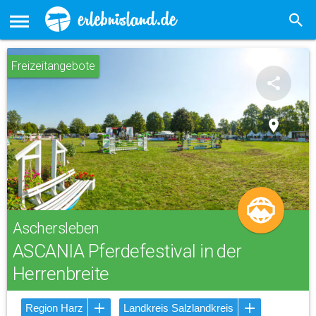
Freizeitangebote
share
place
Aschersleben
ASCANIA Pferdefestival in der
Herrenbreite
Region Harz
Landkreis Salzlandkreis