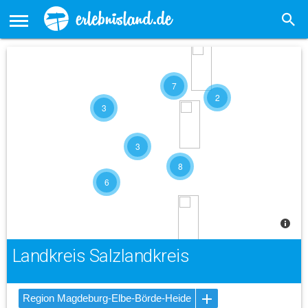
7
2
3
3
8
6
Landkreis Salzlandkreis
Region Magdeburg-Elbe-Börde-Heide