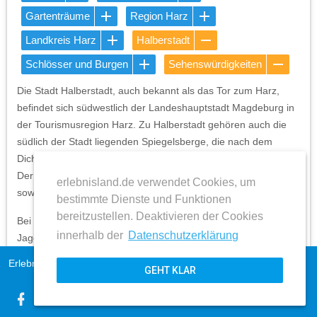
Gartenträume
Region Harz
Landkreis Harz
Halberstadt
Schlösser und Burgen
Sehenswürdigkeiten
Die Stadt Halberstadt, auch bekannt als das Tor zum Harz,
befindet sich südwestlich der Landeshauptstadt Magdeburg in
der Tourismusregion Harz. Zu Halberstadt gehören auch die
südlich der Stadt liegenden Spiegelsberge, die nach dem
Dichter Ernst Ludwig Christoph von Spiegel benannt wurden.
Der Dichter ist maßgeblich für die Aufforstung der Hügelkette
erlebnisland.de verwendet Cookies, um
sowie dem Bau des Jagdschlosses verantwortlich.
bestimmte Dienste und Funktionen
bereitzustellen. Deaktivieren der Cookies
Bei dem Jagdschloss Spiegelsberge handelt es sich um ein als
innerhalb der
Datenschutzerklärung
Jagdschloss eingerichtetes Gebäude, welches heute als
Gastronomiebetrieb genutzt wird. Das Schloss entstand in den
Erlebnisland Sachsen-Anhalt
Impressum
GEHT KLAR
Jahren 1780 bis 1782 im Zuge der Errichtung eines
AGB
Landschaftsparks. An der Nord- und Südfassade befinden sich
expand_more
Datenschutz
geschweifte Giebel und im südlichen Teil führt eine Freitreppe