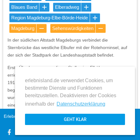
Blaues Band
Elberadweg
Region Magdeburg-Elbe-Börde-Heide
Magdeburg
Sehenswürdigkeiten
In der südlichen Altstadt Magdeburgs verbindet die
Sternbrücke das westliche Elbufer mit der Rotehorninsel, auf
der sich der Stadtpark der Landeshauptstadt befindet.
Erste Überlegungen an dieser Stelle eine Elbüberquerung zur
errichten erfolgten bereits zwischen 1886 und 1899. Nachdem
erlebnisland.de verwendet Cookies, um
1912 bis 1914 das Planungskonzept diskutiert wurde,
bestimmte Dienste und Funktionen
begannen im Mai 1914 die Bauarbeiten. Ein Jahr später
bereitzustellen. Deaktivieren der Cookies
wurden Risse in den Uferpfeilern festgestellt und es kam zu
innerhalb der
Datenschutzerklärung
einem Baustopp. Dieser zog sich, aufgrund einer Klage und
der Erstellung von Gutachten und Lösungsvorschlägen, bis
Erlebnisland Sachsen-Anhalt
Impressum
GEHT KLAR
1919 hin. Am 14. Juni 1922 konnte die Sternbrücke durch den
AGB
Magdeburger Oberbürgermeister Hermann Beims eingeweiht
expand_more
Datenschutz
werden. Der Name, den die Brücke erhielt geht auf die