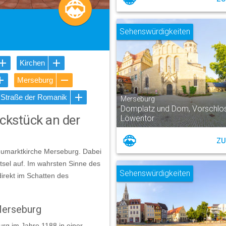
Sehenswürdigkeiten
Kirchen
Merseburg
Straße der Romanik
Merseburg
Domplatz und Dom, Vorschlo
kstück an der
Löwentor
ZU
eumarktkirche Merseburg. Dabei
tsel auf. Im wahrsten Sinne des
Sehenswürdigkeiten
irekt im Schatten des
Merseburg
rg im Jahre 1188 in einer