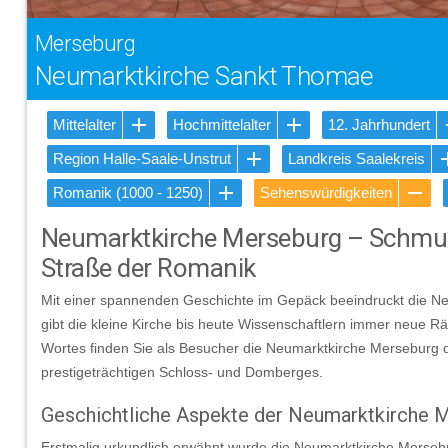
Merseburg
Neumarktkirche Sankt Thomae
Mittelalter
Hochmittelalter
12. Jahrhundert
Region Halle-Saale-Unstrut
Landkreis Saalekreis
Romanik (1000 - 1250)
Sehenswürdigkeiten
Neumarktkirche Merseburg – Schmuc
Straße der Romanik
Mit einer spannenden Geschichte im Gepäck beeindruckt die N
gibt die kleine Kirche bis heute Wissenschaftlern immer neue Rä
Wortes finden Sie als Besucher die Neumarktkirche Merseburg d
prestigeträchtigen Schloss- und Domberges.
Geschichtliche Aspekte der Neumarktkirche 
Erstmalig urkundlich erwähnt wurde die Neumarktkirche Mersebu