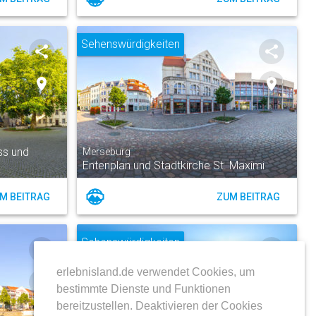
Sehenswürdigkeiten
share
share
place
place
ss und
Merseburg
Entenplan und Stadtkirche St. Maximi
M BEITRAG
ZUM BEITRAG
Sehenswürdigkeiten
share
share
erlebnisland.de verwendet Cookies, um
place
place
bestimmte Dienste und Funktionen
bereitzustellen. Deaktivieren der Cookies