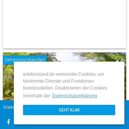
Sehenswürdigkeiten
share
erlebnisland.de verwendet Cookies, um
place
bestimmte Dienste und Funktionen
bereitzustellen. Deaktivieren der Cookies
innerhalb der
Datenschutzerklärung
Hansestadt Osterburg (Altmark)
Erlebnisland Sachsen-Anhalt
Impressum
Schloss und Gartenträumepark Krumke
GEHT KLAR
AGB
Datenschutz
ZUM BEITRAG