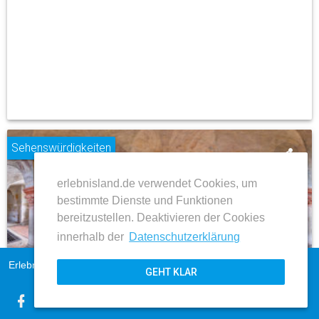
Sehenswürdigkeiten
share
erlebnisland.de verwendet Cookies, um
place
bestimmte Dienste und Funktionen
bereitzustellen. Deaktivieren der Cookies
innerhalb der
Datenschutzerklärung
Quedlinburg
Erlebnisland Sachsen-Anhalt
Impressum
Stiftskirche St. Servatius
GEHT KLAR
AGB
Datenschutz
ZUM BEITRAG