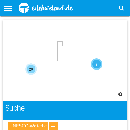
9
20
Suche
UNESCO-Welterbe