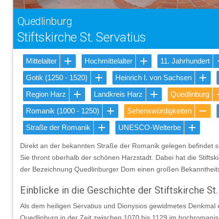
Quedlinburg
Stiftskirche St. Servatius
Mittelalter
Hochmittelalter
11. Jahrhundert
Gotik (1250 - 1520)
Heinrich I. von Sachsen
Region Harz
Landkreis Harz
Quedlinburg
Romanik (1000 - 1250)
Sehenswürdigkeiten
Straße der Romanik
UNESCO-Welterbe
Direkt an der bekannten Straße der Romanik gelegen befindet sic
Sie thront oberhalb der schönen Harzstadt. Dabei hat die Stiftsk
der Bezeichnung Quedlinburger Dom einen großen Bekanntheits
Einblicke in die Geschichte der Stiftskirche St
Als dem heiligen Servatius und Dionysios gewidmetes Denkmal en
Quedlinburg in der Zeit zwischen 1070 bis 1129 im hochromanisch