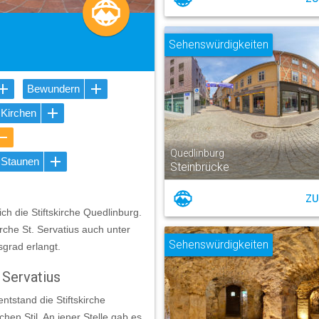
Sehenswürdigkeiten
Bewundern
Kirchen
Quedlinburg
Staunen
Steinbrücke
ZU
h die Stiftskirche Quedlinburg.
irche St. Servatius auch unter
Sehenswürdigkeiten
grad erlangt.
. Servatius
tstand die Stiftskirche
en Stil. An jener Stelle gab es