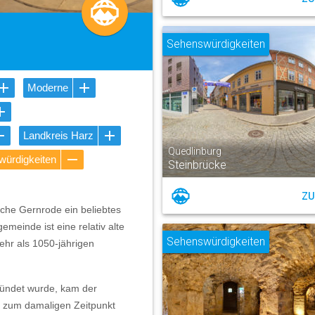
Sehenswürdigkeiten
Moderne
Landkreis Harz
Quedlinburg
ürdigkeiten
Steinbrücke
ZU
irche Gernrode ein beliebtes
meinde ist eine relativ alte
Sehenswürdigkeiten
ehr als 1050-jährigen
ründet wurde, kam der
er zum damaligen Zeitpunkt