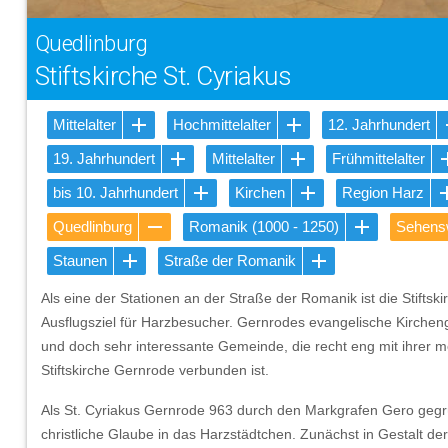
Quedlinburg
Stiftskirche St. Cyriakus
Mittelalter
Hochmittelalter
12. Jahrhundert
19. Jahrhundert
Mittelalter
Frühmittelalter
bis 10. Jahrhundert
Kirchen
Region Harz
Quedlinburg
Romanik (1000 - 1250)
Sehensw
Staunen
Straße der Romanik
Als eine der Stationen an der Straße der Romanik ist die Stiftsk
Ausflugsziel für Harzbesucher. Gernrodes evangelische Kirchenge
und doch sehr interessante Gemeinde, die recht eng mit ihrer m
Stiftskirche Gernrode verbunden ist.
Als St. Cyriakus Gernrode 963 durch den Markgrafen Gero geg
christliche Glaube in das Harzstädtchen. Zunächst in Gestalt d