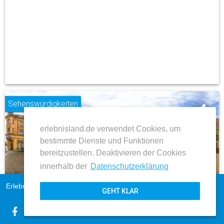
Sehenswürdigkeiten
share
erlebnisland.de verwendet Cookies, um
place
bestimmte Dienste und Funktionen
bereitzustellen. Deaktivieren der Cookies
innerhalb der
Datenschutzerklärung
Staßfurt
Erlebnisland Sachsen-Anhalt
Impressum
Von-Werdenslebensche Haus in der Steinstraße
GEHT KLAR
AGB
Datenschutz
ZUM BEITRAG