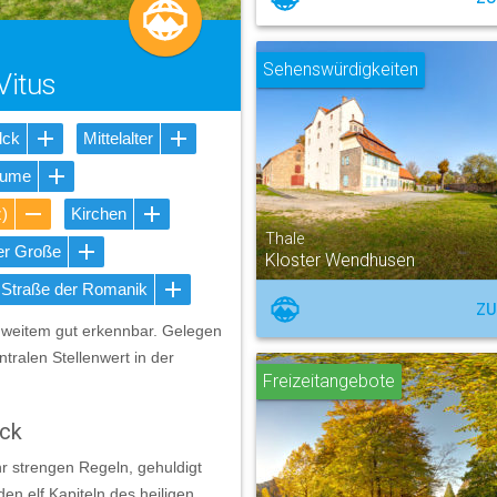
Sehenswürdigkeiten
Vitus
lck
Mittelalter
äume
z)
Kirchen
Thale
der Große
Kloster Wendhusen
Straße der Romanik
ZU
n weitem gut erkennbar. Gelegen
ralen Stellenwert in der
Freizeitangebote
eck
hr strengen Regeln, gehuldigt
en elf Kapiteln des heiligen