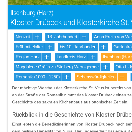
Ilsenburg (Harz)
Kloster Drübeck und Klosterkirche St. 
Neuzeit
18. Jahrhundert
Anna Freiin von We
Frühmittelalter
bis 10. Jahrhundert
Gartentr
Region Harz
Landkreis Harz
Ilsenburg (Har
Magdalene Gräfin zu Stolberg-Wernigerode
Otto I. 
Romanik (1000 - 1250)
Sehenswürdigkeiten
Der mächtige Westbau der Klosterkirche St. Vitus ist bereits vo
an der Straße der Romanik nimmt das Kloster Drübeck einen zent
Geschichte des sakralen Kirchenbaus aus ottonischer Zeit ein.
Rückblick in die Geschichte von Kloster Drüb
Einst lebten die Benediktinerinnen von Kloster Drübeck nach se
dem heiligen Benedikt von Nuria. Der Tagesverlauf basierte auf d