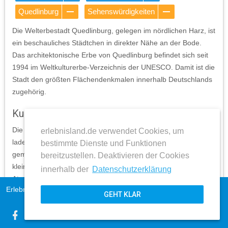
Quedlinburg
Sehenswürdigkeiten
Die Welterbestadt Quedlinburg, gelegen im nördlichen Harz, ist
ein beschauliches Städtchen in direkter Nähe an der Bode.
Das architektonische Erbe von Quedlinburg befindet sich seit
1994 im Weltkulturerbe-Verzeichnis der UNESCO. Damit ist die
Stadt den größten Flächendenkmalen innerhalb Deutschlands
zugehörig.
Kulturelle Sehenswürdigkeiten in Quedlinburg
Die kleinen, verwinkelten Gassen mit ihrem Kopfsteinpflaster
erlebnisland.de verwendet Cookies, um
laden in der historischen Altstadt Quedlinburgs zu einem
bestimmte Dienste und Funktionen
gemütlichen Spaziergang ein. Hier sowie auf zahlreichen
bereitzustellen. Deaktivieren der Cookies
kleineren Plätzen können Besucher der Harzstadt rund 2000
innerhalb der
Datenschutzerklärung
Atem beraubend schöne Fachwerkhäuser, aus mehreren
Erlebnisland Sachsen-Anhalt
Impressum
Jahrhunderten stammend, bestaunen.
GEHT KLAR
AGB
Ein besonderer Anziehungspunkt innerhalb der Ortschaft ist die
expand_more
Datenschutz
Roland-Statue, welche sich beim Rathaus am Markt im