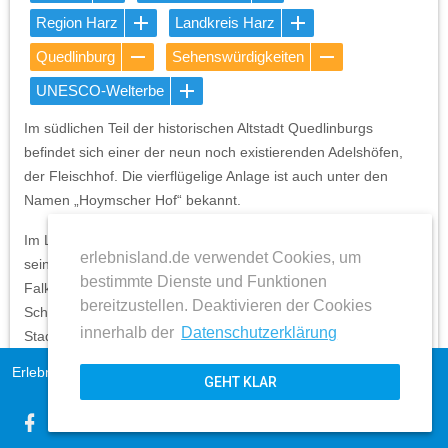
Region Harz
Landkreis Harz
Quedlinburg
Sehenswürdigkeiten
UNESCO-Welterbe
Im südlichen Teil der historischen Altstadt Quedlinburgs
befindet sich einer der neun noch existierenden Adelshöfen,
der Fleischhof. Die vierflügelige Anlage ist auch unter den
Namen „Hoymscher Hof“ bekannt.
Im Laufe der Jahrhunderte wechselte der Fleischhof häufig
erlebnisland.de verwendet Cookies, um
seinen Besitzer. So eroberte 1224 Graf Hoyer II. von
bestimmte Dienste und Funktionen
Falkenstein die Stadt Quedlinburg und wurde deren neuer
bereitzustellen. Deaktivieren der Cookies
Schutzvogt. Somit ging der auf der Südseite durch die
innerhalb der
Datenschutzerklärung
Stadtmauer begrenzte Hof in seinen Besitz über. 1238
erwarben die Regensteiner Grafen die Schutzvogtei und der
Erlebnisland Sachsen-Anhalt
Impressum
GEHT KLAR
Hof wechselte erneut seinen Besitzer. Fast 50 Jahre später
AGB
veräußerten die Regensteiner Grafen zwei Adelshöfe an die
expand_more
Datenschutz
Stadt Quedlinburg, worunter sich auch der Adelshof –